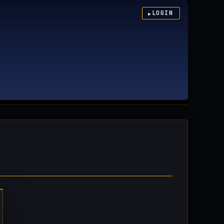
LOGIN
▶