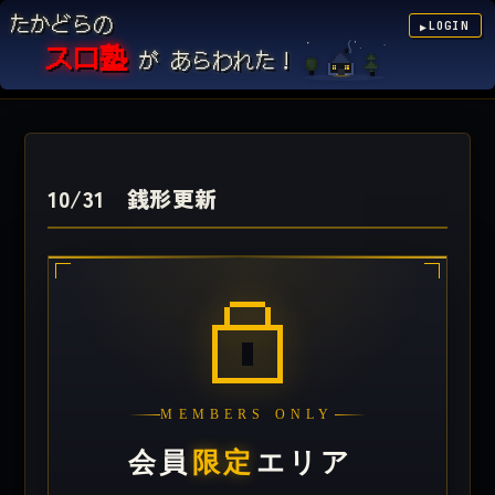
たかどらの
LOGIN
▶
スロ塾
が あらわれた！
10/31 銭形更新
MEMBERS ONLY
会員
限定
エリア