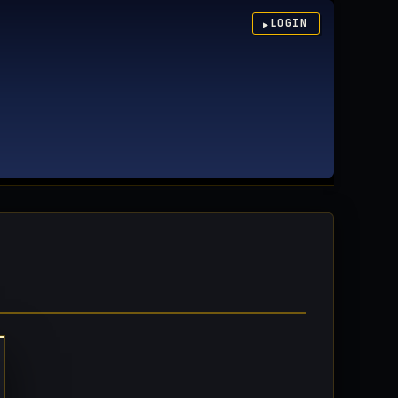
LOGIN
▶