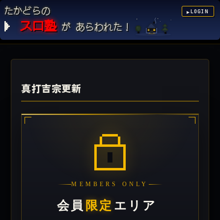
たかどらの
LOGIN
▶
スロ塾
が あらわれた！
真打吉宗更新
MEMBERS ONLY
会員
限定
エリア