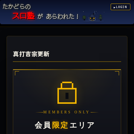
たかどらの
LOGIN
▶
スロ塾
が あらわれた！
真打吉宗更新
MEMBERS ONLY
会員
限定
エリア