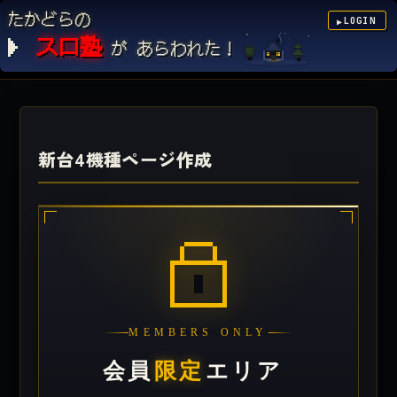
たかどらの
LOGIN
▶
スロ塾
が あらわれた！
新台4機種ページ作成
MEMBERS ONLY
会員
限定
エリア