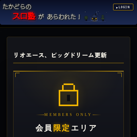
たかどらの
LOGIN
▶
スロ塾
が あらわれた！
リオエース、ビッグドリーム更新
MEMBERS ONLY
会員
限定
エリア