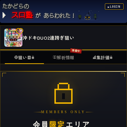
たかどらの
LOGIN
▶
スロ塾
が あらわれた！
沖ドキDUO2連跨ぎ狙い
狙い目
解析情報
集計値
MEMBERS ONLY
会員
限定
エリア