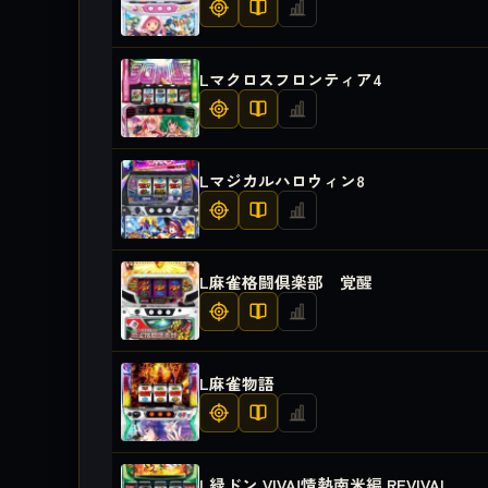
Lマクロスフロンティア4
Lマジカルハロウィン8
L麻雀格闘倶楽部 覚醒
L麻雀物語
L緑ドン VIVA!情熱南米編 REVIVAL