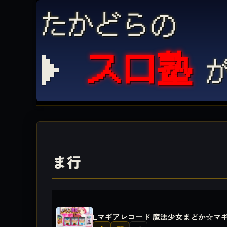
たかどらの
スロ塾
が
ま行
Lマギアレコード 魔法少女まどか☆マ