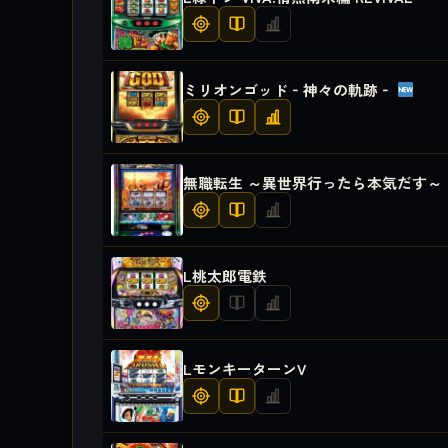
ミリオンゴッド‐神々の軌跡‐
無職転生 ～異世界行ったら本気だす～
L桃太郎電鉄
LモンキーターンV